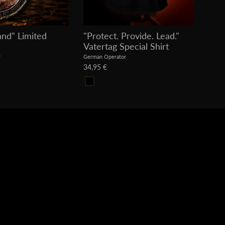
and" Limited
"Protect. Provide. Lead."
"Pa
Vatertag Special Shirt
Over
r
German Operator
Germa
34,95 €
39,9