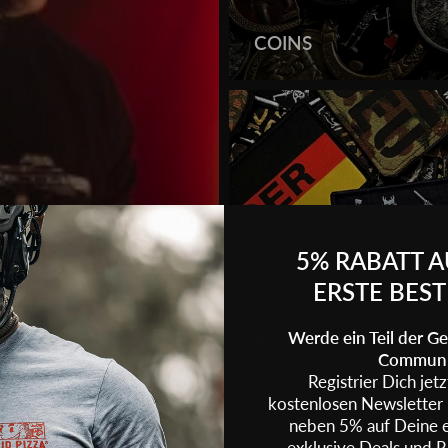
COINS
5% RABATT A
ERSTE BES
Werde ein Teil der 
S
PATCHES
Communi
Registrier Dich jet
kostenlosen Newslette
neben 5% auf Deine e
exklusive Deals und R