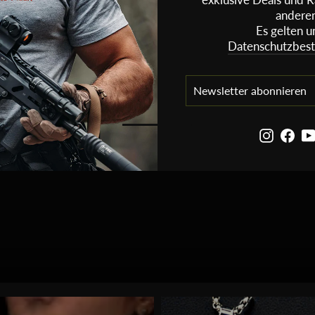
andere
Es gelten u
Datenschutzbes
NEWSLETTER
ABONNIEREN
ABONNIEREN
Instagra
Fac