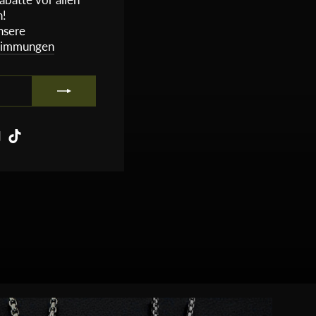
n!
nsere
timmungen
m
ebook
YouTube
TikTok