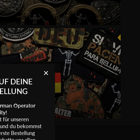
UF DEINE
"Schließen
(Esc)"
TELLUNG
German Operator
ty!
zt für unseren
r und du bekommst
rste Bestellung
abatte vor allen